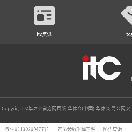
itc资讯
it
Copyright ©华体会官方网页版-华体会(中国)-华体会 粤公网安
备44011302004771号
产品参数解释声明
防伪查询