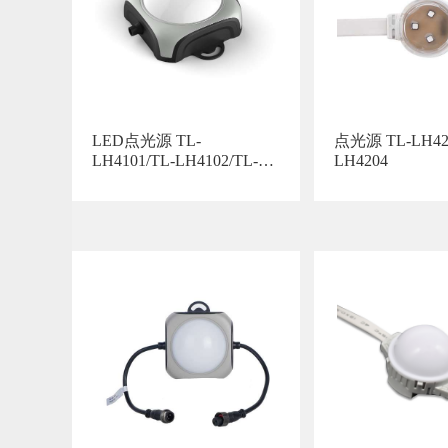
LED点光源 TL-
点光源 TL-LH4201、TL-
LH4101/TL-LH4102/TL-
LH4204
LH4103/TL-LH4104/TL-
LH4105