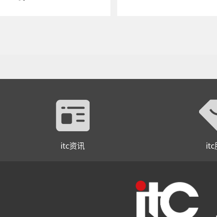
02DM/TS-02D/TS-02M/TS-
003DR/TS-003DRM
itc资讯
it