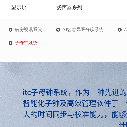
显示屏
扬声器系列
病房视讯系统
AI智慧导医分诊系统
子母钟系统
itc子母钟系统，作为一种先进
智能化子钟及高效管理软件于一
大的时间同步与校准能力，能够
计