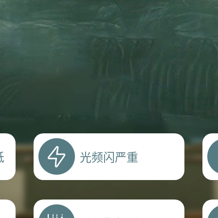
低
光频闪严重